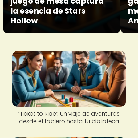
juego de mesa captura
ga
la esencia de Stars
me
Hollow
An
‘Ticket to Ride’: Un viaje de aventuras
desde el tablero hasta tu biblioteca