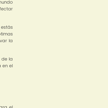
 mundo
fectar
 estás
timas
var la
 de la
 en el
ara el