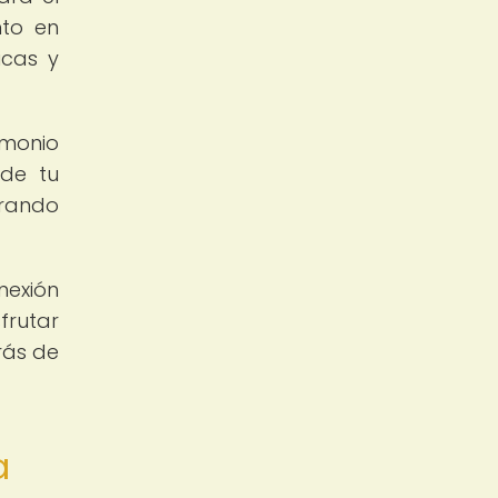
nto en
icas y
imonio
 de tu
urando
nexión
frutar
rás de
a