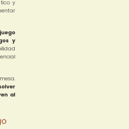
tico y
mentar
 juego
gos y
lidad
encial
 mesa.
solver
yen al
go