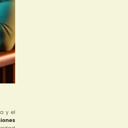
a y el
iones