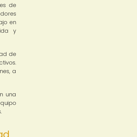
des de
adores
ajo en
ida y
dad de
tivos.
nes, a
on una
equipo
.
ad