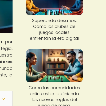
Superando desafíos:
Cómo los clubes de
juegos locales
enfrentan la era digital
a por
tegia,
uestro
íderes
 mundo
te, la
Cómo las comunidades
online están definiendo
las nuevas reglas del
juego de mesa