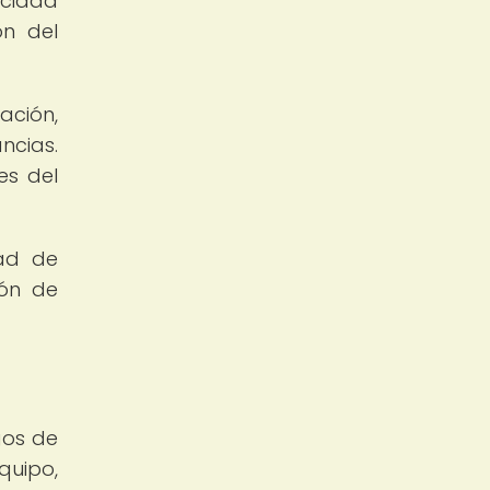
cidad
ón del
ación,
ncias.
es del
dad de
ión de
gos de
uipo,