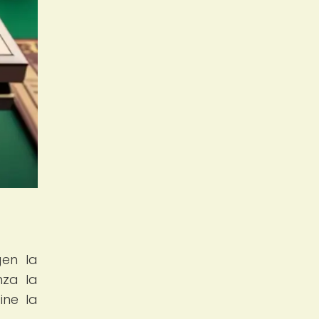
gen la
nza la
ine la