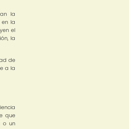
an la
 en la
yen el
ón, la
dad de
e a la
iencia
te que
a o un