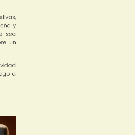
tivas,
seño y
ue sea
ere un
ividad
uego a