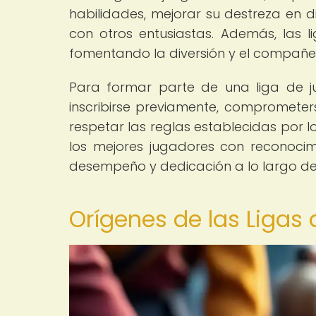
habilidades, mejorar su destreza en d
con otros entusiastas. Además, las 
fomentando la diversión y el compañer
Para formar parte de una liga de j
inscribirse previamente, compromete
respetar las reglas establecidas por l
los mejores jugadores con reconocim
desempeño y dedicación a lo largo de
Orígenes de las Ligas