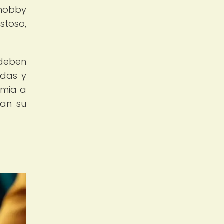
 hobby
stoso,
 deben
adas y
emia a
ran su