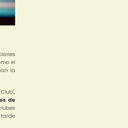
ciones
omo el
ían la
Club",
eos de
clubes
 tarde