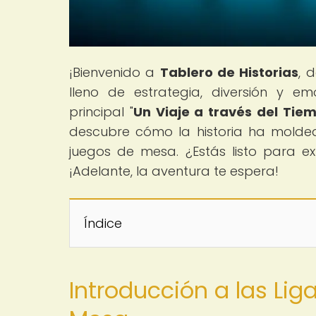
¡Bienvenido a
Tablero de Historias
, 
lleno de estrategia, diversión y e
principal "
Un Viaje a través del Tie
descubre cómo la historia ha molde
juegos de mesa. ¿Estás listo para e
¡Adelante, la aventura te espera!
Índice
Introducción a las Li