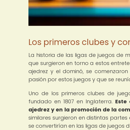
Los primeros clubes y c
La historia de las ligas de juegos de
que surgieron en torno a estos entreten
ajedrez y el dominó, se comenzaron
pasión por estos juegos y que se reun
Uno de los primeros clubes de jueg
fundado en 1807 en Inglaterra.
Este
ajedrez y en la promoción de la com
similares surgieron en distintas part
se convertirían en las ligas de juegos 