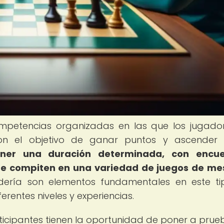
mpetencias organizadas en las que los jugado
con el objetivo de ganar puntos y ascender
tener una duración determinada, con encue
que compiten en una variedad de juegos de me
dería son elementos fundamentales en este t
rentes niveles y experiencias.
rticipantes tienen la oportunidad de poner a prue