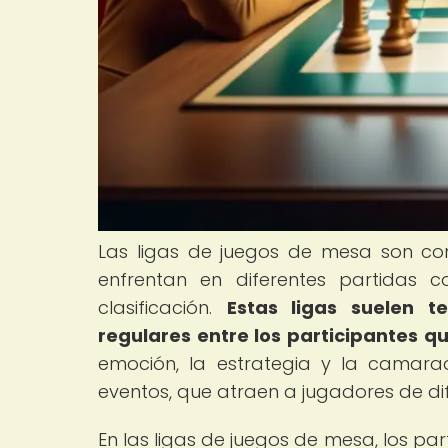
Las ligas de juegos de mesa son co
enfrentan en diferentes partidas 
clasificación.
Estas ligas suelen 
regulares entre los participantes 
emoción, la estrategia y la camara
eventos, que atraen a jugadores de dife
En las ligas de juegos de mesa, los pa