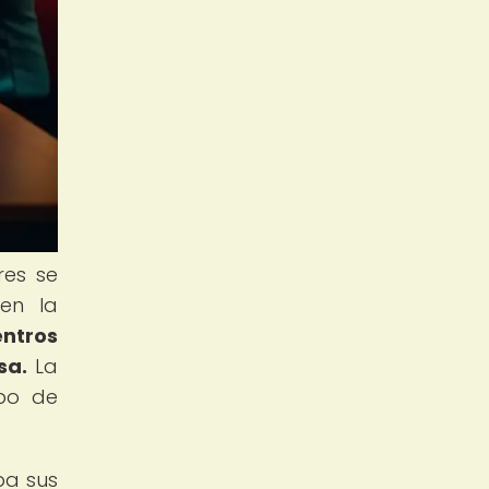
res se
 en la
ntros
sa.
La
ipo de
ba sus