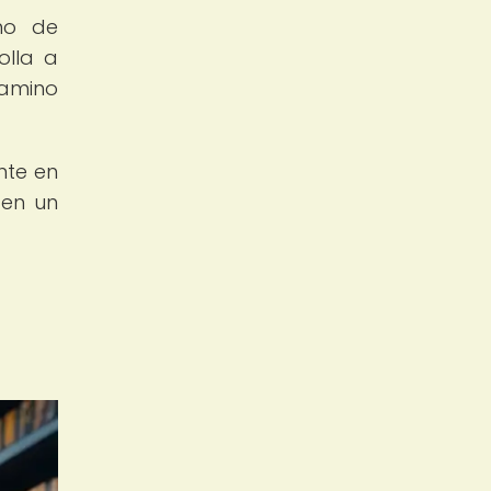
eno de
olla a
camino
nte en
 en un