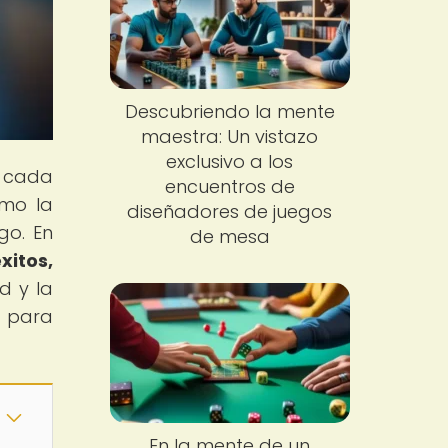
Descubriendo la mente
maestra: Un vistazo
exclusivo a los
n cada
encuentros de
ómo la
diseñadores de juegos
go. En
de mesa
xitos,
d y la
e para
En la mente de un