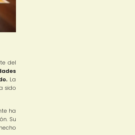
te del
edades
do.
La
a sido
nte ha
ón. Su
 hecho