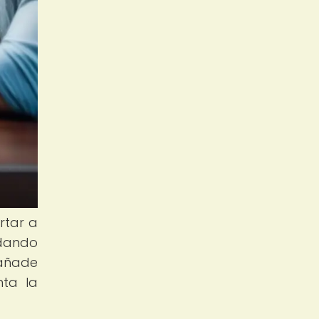
rtar a
ndando
 añade
nta la