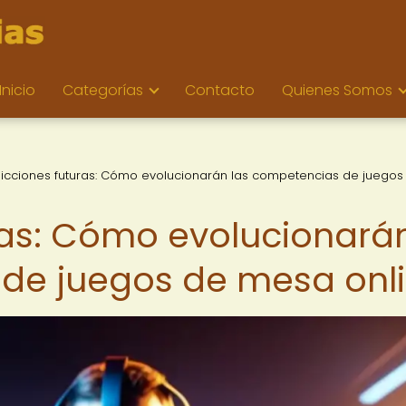
Inicio
Categorías
Contacto
Quienes Somos
icciones futuras: Cómo evolucionarán las competencias de juegos
ras: Cómo evolucionará
 de juegos de mesa onl