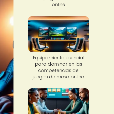
online
Equipamiento esencial
para dominar en las
competencias de
juegos de mesa online