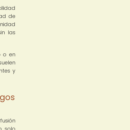
ilidad
dad de
unidad
in las
o o en
suelen
ntes y
egos
fusión
o solo