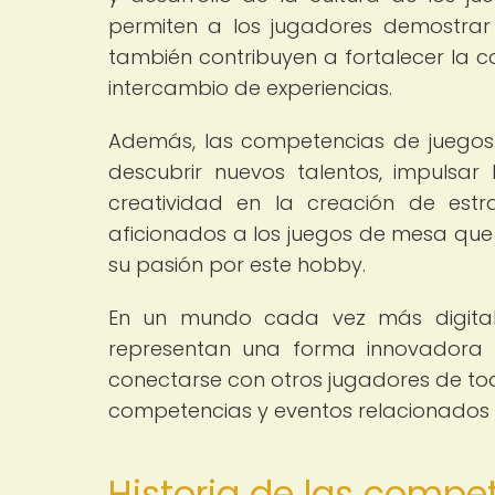
permiten a los jugadores demostrar 
también contribuyen a fortalecer la 
intercambio de experiencias.
Además, las competencias de juegos
descubrir nuevos talentos, impulsar
creatividad en la creación de estr
aficionados a los juegos de mesa que
su pasión por este hobby.
En un mundo cada vez más digital
representan una forma innovadora 
conectarse con otros jugadores de tod
competencias y eventos relacionados 
Historia de las comp