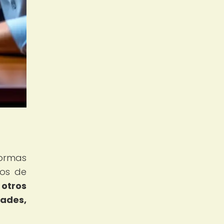
ormas
gos de
 otros
dades,