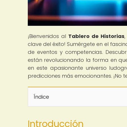
¡Bienvenidos al
Tablero de Historias
clave del éxito! Sumérgete en el fasc
de eventos y competencias. Descub
están revolucionando la forma en qu
en este apasionante universo ludog
predicciones más emocionantes. ¡No te
Índice
Introducción