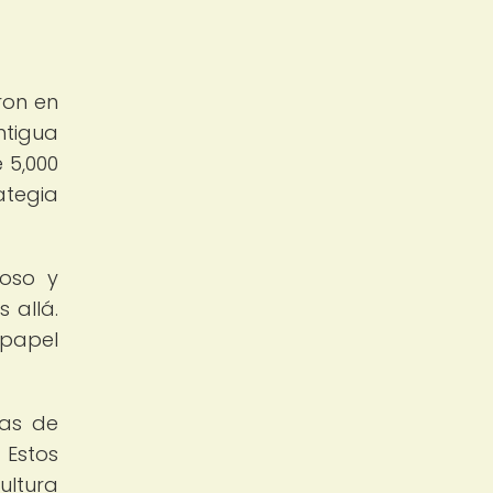
ron en
ntigua
 5,000
ategia
ioso y
 allá.
 papel
mas de
 Estos
ultura