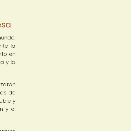
esa
undo,
nte la
nto en
a y la
izaron
nas de
bble y
n y el