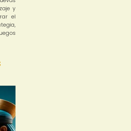
nuevas
zaje y
rar el
tegia,
juegos
s