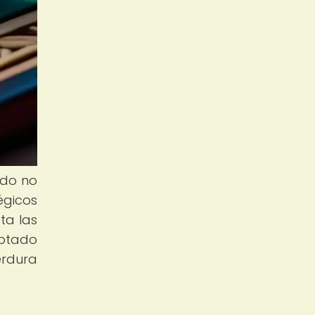
ndo no
égicos
ta las
aptado
erdura