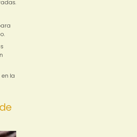
radas.
para
o.
as
an
 en la
 de