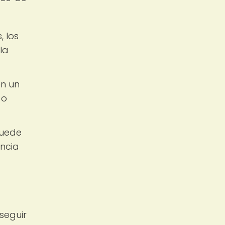
, los
la
en un
 o
puede
encia
seguir