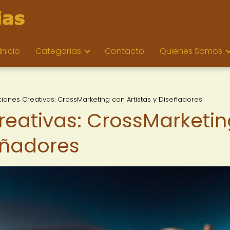
Inicio
Categorías
Contacto
Quienes Somos
iones Creativas: CrossMarketing con Artistas y Diseñadores
eativas: CrossMarketin
eñadores