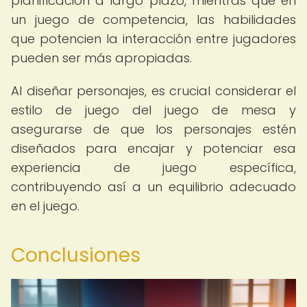
planificación a largo plazo, mientras que en
un juego de competencia, las habilidades
que potencien la interacción entre jugadores
pueden ser más apropiadas.
Al diseñar personajes, es crucial considerar el
estilo de juego del juego de mesa y
asegurarse de que los personajes estén
diseñados para encajar y potenciar esa
experiencia de juego específica,
contribuyendo así a un equilibrio adecuado
en el juego.
Conclusiones