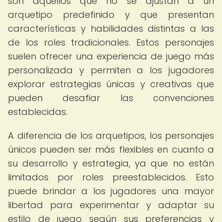
son aquellos que no se ajustan a un
arquetipo predefinido y que presentan
características y habilidades distintas a las
de los roles tradicionales. Estos personajes
suelen ofrecer una experiencia de juego más
personalizada y permiten a los jugadores
explorar estrategias únicas y creativas que
pueden desafiar las convenciones
establecidas.
A diferencia de los arquetipos, los personajes
únicos pueden ser más flexibles en cuanto a
su desarrollo y estrategia, ya que no están
limitados por roles preestablecidos. Esto
puede brindar a los jugadores una mayor
libertad para experimentar y adaptar su
estilo de juego según sus preferencias y