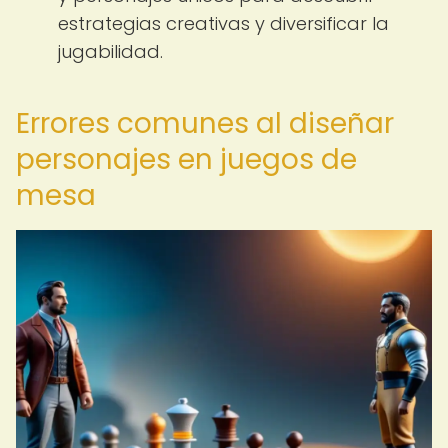
estrategias creativas y diversificar la
jugabilidad.
Errores comunes al diseñar
personajes en juegos de
mesa