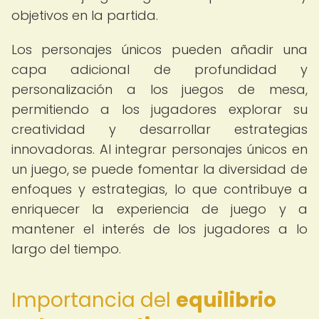
objetivos en la partida.
Los personajes únicos pueden añadir una
capa adicional de profundidad y
personalización a los juegos de mesa,
permitiendo a los jugadores explorar su
creatividad y desarrollar estrategias
innovadoras. Al integrar personajes únicos en
un juego, se puede fomentar la diversidad de
enfoques y estrategias, lo que contribuye a
enriquecer la experiencia de juego y a
mantener el interés de los jugadores a lo
largo del tiempo.
Importancia del
equilibrio