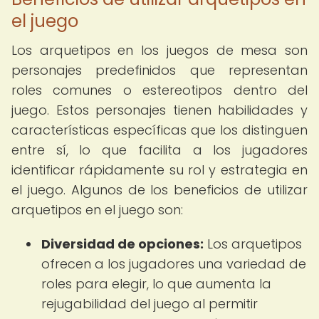
el juego
Los arquetipos en los juegos de mesa son
personajes predefinidos que representan
roles comunes o estereotipos dentro del
juego. Estos personajes tienen habilidades y
características específicas que los distinguen
entre sí, lo que facilita a los jugadores
identificar rápidamente su rol y estrategia en
el juego. Algunos de los beneficios de utilizar
arquetipos en el juego son:
Diversidad de opciones:
Los arquetipos
ofrecen a los jugadores una variedad de
roles para elegir, lo que aumenta la
rejugabilidad del juego al permitir