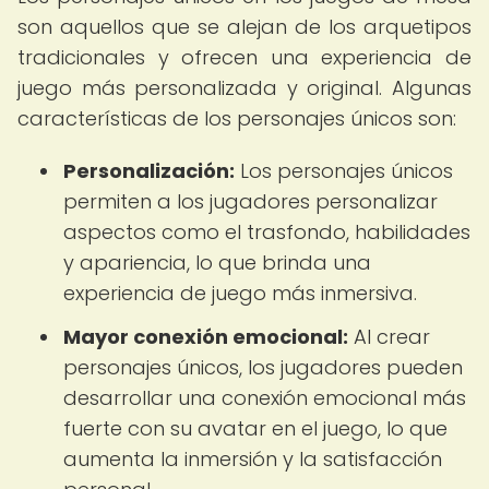
son aquellos que se alejan de los arquetipos
tradicionales y ofrecen una experiencia de
juego más personalizada y original. Algunas
características de los personajes únicos son:
Personalización:
Los personajes únicos
permiten a los jugadores personalizar
aspectos como el trasfondo, habilidades
y apariencia, lo que brinda una
experiencia de juego más inmersiva.
Mayor conexión emocional:
Al crear
personajes únicos, los jugadores pueden
desarrollar una conexión emocional más
fuerte con su avatar en el juego, lo que
aumenta la inmersión y la satisfacción