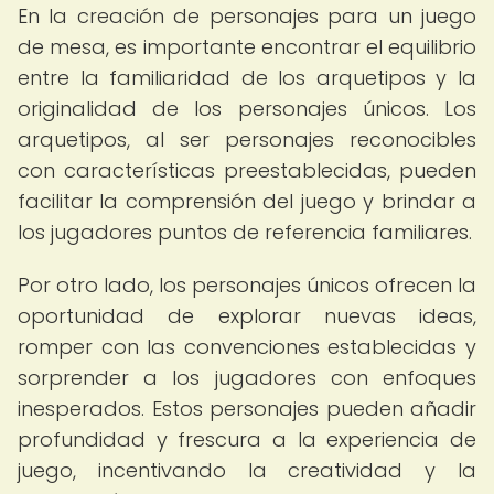
En la creación de personajes para un juego
de mesa, es importante encontrar el equilibrio
entre la familiaridad de los arquetipos y la
originalidad de los personajes únicos. Los
arquetipos, al ser personajes reconocibles
con características preestablecidas, pueden
facilitar la comprensión del juego y brindar a
los jugadores puntos de referencia familiares.
Por otro lado, los personajes únicos ofrecen la
oportunidad de explorar nuevas ideas,
romper con las convenciones establecidas y
sorprender a los jugadores con enfoques
inesperados. Estos personajes pueden añadir
profundidad y frescura a la experiencia de
juego, incentivando la creatividad y la