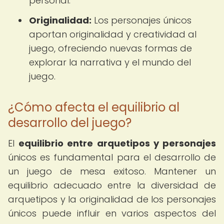
personal.
Originalidad:
Los personajes únicos
aportan originalidad y creatividad al
juego, ofreciendo nuevas formas de
explorar la narrativa y el mundo del
juego.
¿Cómo afecta el equilibrio al
desarrollo del juego?
El
equilibrio entre arquetipos y personajes
únicos es fundamental para el desarrollo de
un juego de mesa exitoso. Mantener un
equilibrio adecuado entre la diversidad de
arquetipos y la originalidad de los personajes
únicos puede influir en varios aspectos del