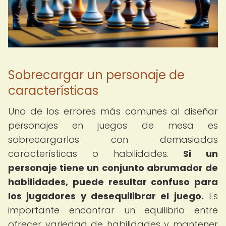
Sobrecargar un personaje de
características
Uno de los errores más comunes al diseñar
personajes en juegos de mesa es
sobrecargarlos con demasiadas
características o habilidades.
Si un
personaje tiene un conjunto abrumador de
habilidades, puede resultar confuso para
los jugadores y desequilibrar el juego.
Es
importante encontrar un equilibrio entre
ofrecer variedad de habilidades y mantener