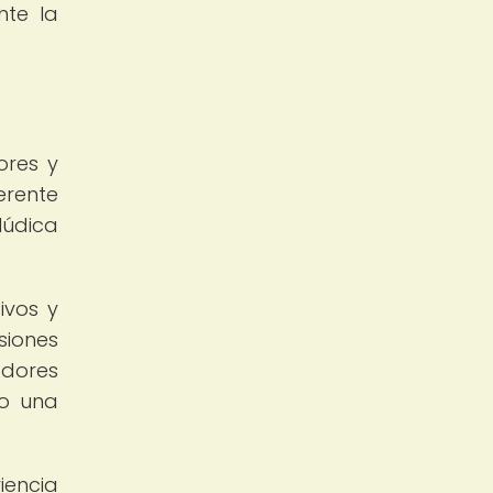
nte la
ores y
erente
lúdica
ivos y
iones
adores
do una
iencia