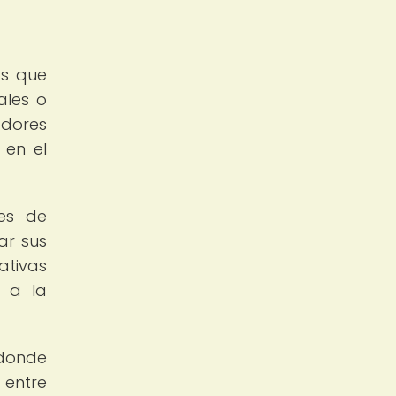
as que
ales o
adores
 en el
nes de
ar sus
ativas
 a la
 donde
 entre