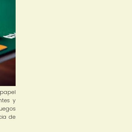
papel
ntes y
juegos
cia de