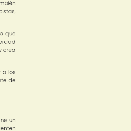
ambién
istas,
ya que
verdad
y crea
 a los
nte de
ene un
ienten