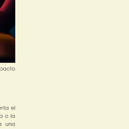
mpacto
rta el
a o la
ra una