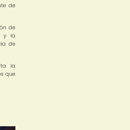
nte de
ión de
o y la
cia de
ta la
os que