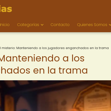
Inicio
Categorías
Contacto
Quienes Somos
del misterio: Manteniendo a los jugadores enganchados en la trama
: Manteniendo a los
hados en la trama