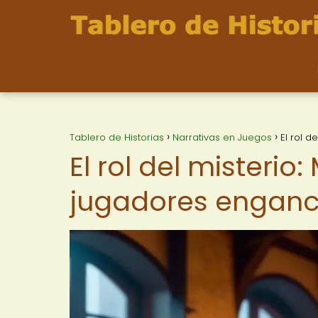
Tablero de Historias
Narrativas en Juegos
El rol 
El rol del misterio
jugadores enganc