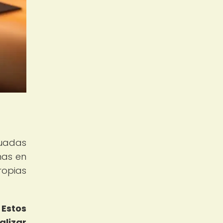
cuadas
nas en
ropias
.
Estos
alizar