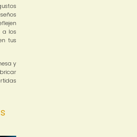
gustos
iseños
flejen
 a los
en tus
mesa y
bricar
rtidas
os