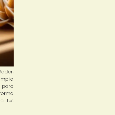
añaden
amplia
l para
 forma
 a tus