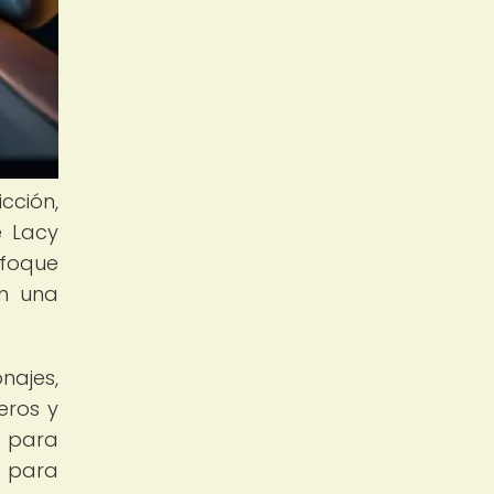
cción,
e Lacy
nfoque
en una
najes,
eros y
d para
o para