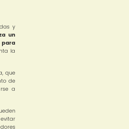
idas y
iza un
s para
nta la
a, que
nto de
arse a
pueden
evitar
adores