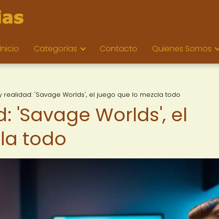
Inicio
Categorías
Contacto
Quienes Somos
y realidad: 'Savage Worlds', el juego que lo mezcla todo
: 'Savage Worlds', el
la todo