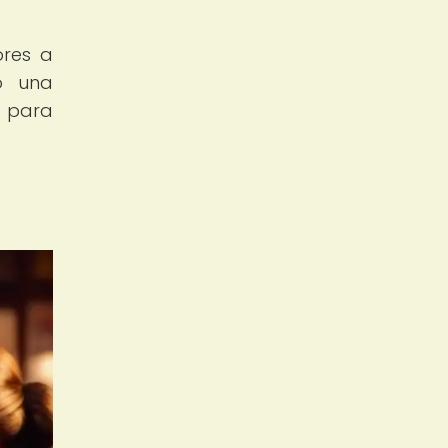
ores a
do una
s para