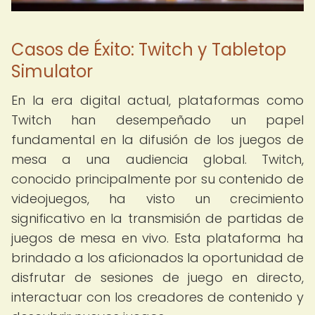
Casos de Éxito: Twitch y Tabletop
Simulator
En la era digital actual, plataformas como
Twitch han desempeñado un papel
fundamental en la difusión de los juegos de
mesa a una audiencia global. Twitch,
conocido principalmente por su contenido de
videojuegos, ha visto un crecimiento
significativo en la transmisión de partidas de
juegos de mesa en vivo. Esta plataforma ha
brindado a los aficionados la oportunidad de
disfrutar de sesiones de juego en directo,
interactuar con los creadores de contenido y