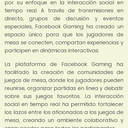
por su enfoque en la interacción social en
tiempo real. A través de transmisiones en
directo, grupos de discusión y eventos
especiales, Facebook Gaming ha creado un
espacio único para que los jugadores de
mesa se conecten, compartan experiencias y
participen en dinámicas interactivas.
La plataforma de Facebook Gaming ha
facilitado la creación de comunidades de
juegos de mesa, donde los jugadores pueden
reunirse, organizar partidas en línea y debatir
sobre sus juegos favoritos. La interacción
social en tiempo real ha permitido fortalecer
los lazos entre los aficionados a los juegos de
mesa, creando un ambiente colaborativo y