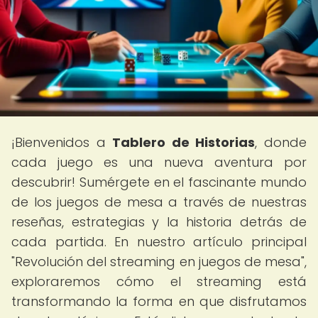
¡Bienvenidos a
Tablero de Historias
, donde
cada juego es una nueva aventura por
descubrir! Sumérgete en el fascinante mundo
de los juegos de mesa a través de nuestras
reseñas, estrategias y la historia detrás de
cada partida. En nuestro artículo principal
"Revolución del streaming en juegos de mesa",
exploraremos cómo el streaming está
transformando la forma en que disfrutamos