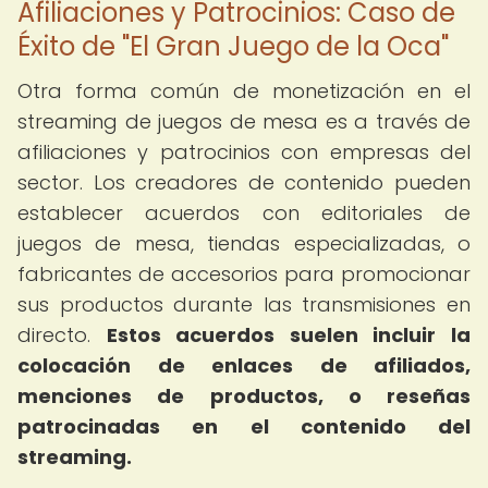
Afiliaciones y Patrocinios: Caso de
Éxito de "El Gran Juego de la Oca"
Otra forma común de monetización en el
streaming de juegos de mesa es a través de
afiliaciones y patrocinios con empresas del
sector. Los creadores de contenido pueden
establecer acuerdos con editoriales de
juegos de mesa, tiendas especializadas, o
fabricantes de accesorios para promocionar
sus productos durante las transmisiones en
directo.
Estos acuerdos suelen incluir la
colocación de enlaces de afiliados,
menciones de productos, o reseñas
patrocinadas en el contenido del
streaming.