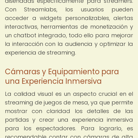
diseñadas específicamente para streamers.
Con Streamlabs, los usuarios pueden
acceder a widgets personalizables, alertas
interactivas, herramientas de monetización y
un chatbot integrado, todo ello para mejorar
la interacción con la audiencia y optimizar la
experiencia de streaming.
Cámaras y Equipamiento para
una Experiencia Inmersiva
La calidad visual es un aspecto crucial en el
streaming de juegos de mesa, ya que permite
mostrar con claridad los detalles de las
partidas y crear una experiencia inmersiva
para los espectadores. Para lograrlo, es
recomendable contar con cámaras de alta