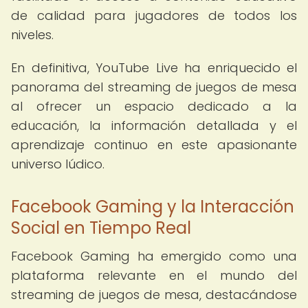
de calidad para jugadores de todos los
niveles.
En definitiva, YouTube Live ha enriquecido el
panorama del streaming de juegos de mesa
al ofrecer un espacio dedicado a la
educación, la información detallada y el
aprendizaje continuo en este apasionante
universo lúdico.
Facebook Gaming y la Interacción
Social en Tiempo Real
Facebook Gaming ha emergido como una
plataforma relevante en el mundo del
streaming de juegos de mesa, destacándose