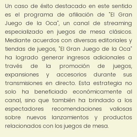
Un caso de éxito destacado en este sentido
es el programa de afiliación de "El Gran
Juego de la Oca", un canal de streaming
especializado en juegos de mesa clásicos.
Mediante acuerdos con diversas editoriales y
tiendas de juegos, "El Gran Juego de la Oca"
ha logrado generar ingresos adicionales a
través de la promoción de juegos,
expansiones y accesorios durante sus
transmisiones en directo. Esta estrategia no
solo ha beneficiado económicamente al
canal, sino que también ha brindado a los
espectadores recomendaciones valiosas
sobre nuevos lanzamientos y productos
relacionados con los juegos de mesa.