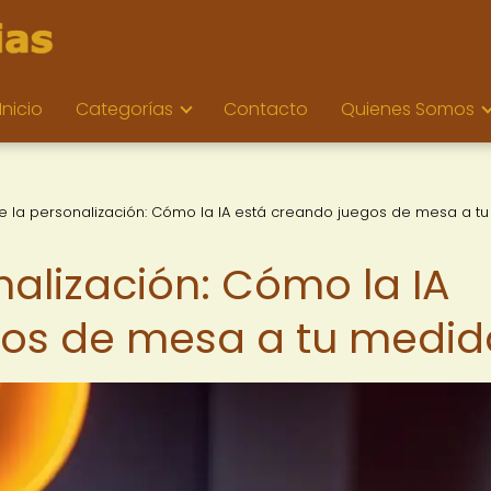
Inicio
Categorías
Contacto
Quienes Somos
e la personalización: Cómo la IA está creando juegos de mesa a tu
nalización: Cómo la IA
gos de mesa a tu medid