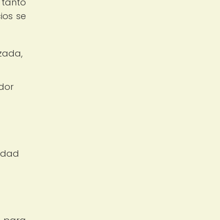
 tanto
ios se
zada,
dor
lidad