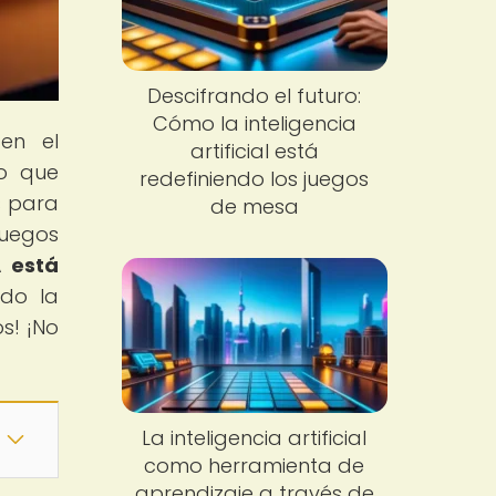
Descifrando el futuro:
Cómo la inteligencia
en el
artificial está
lo que
redefiniendo los juegos
s para
de mesa
juegos
A está
ndo la
s! ¡No
La inteligencia artificial
como herramienta de
aprendizaje a través de