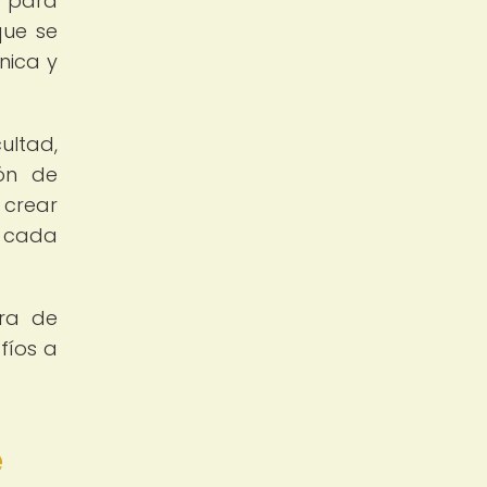
e para
que se
nica y
ultad,
ión de
 crear
e cada
era de
fíos a
e