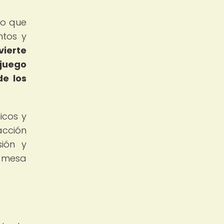
no que
ntos y
vierte
 juego
de los
icos y
acción
sión y
e mesa