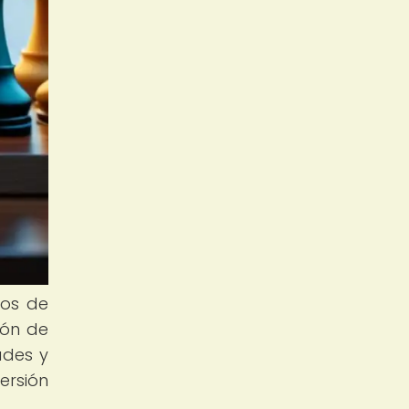
gos de
ión de
ades y
ersión