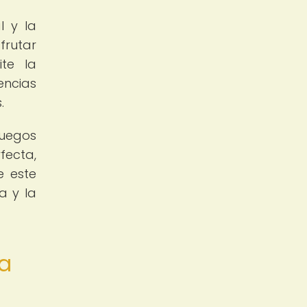
l y la
frutar
te la
encias
.
juegos
fecta,
e este
a y la
sa