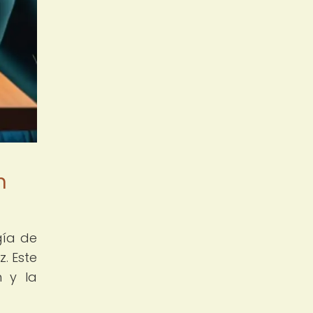
n
gía de
. Este
n y la