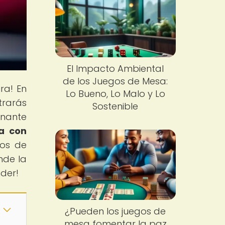
El Impacto Ambiental
de los Juegos de Mesa:
ra! En
Lo Bueno, Lo Malo y Lo
trarás
Sostenible
onante
sa con
gos de
nde la
nder!
¿Pueden los juegos de
mesa fomentar la paz