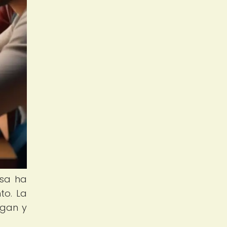
esa ha
to. La
egan y