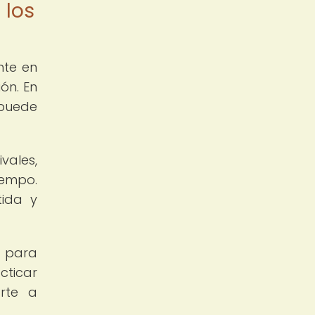
 los
nte en
ón. En
 puede
vales,
iempo.
tida y
d para
cticar
arte a