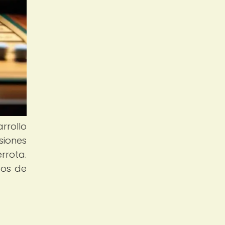
rrollo
siones
rrota.
gos de