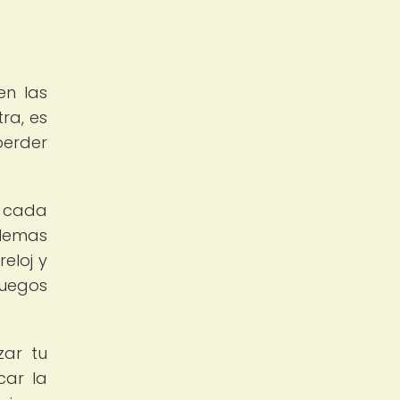
en las
ra, es
perder
e cada
ilemas
eloj y
juegos
zar tu
car la