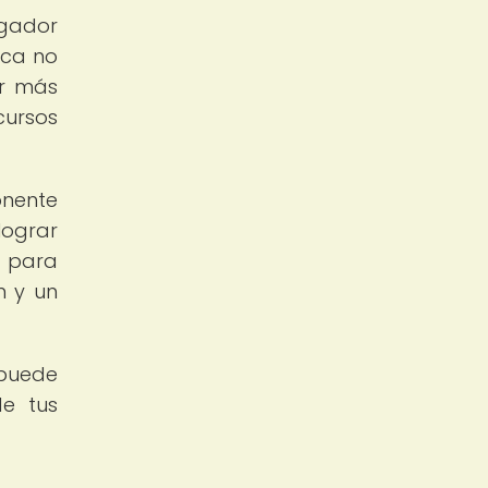
ugador
ica no
ir más
cursos
onente
lograr
s para
n y un
 puede
de tus