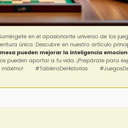
 Sumérgete en el apasionante universo de los jue
tura única. Descubre en nuestro artículo princip
 mesa pueden mejorar la inteligencia emocion
os pueden aportar a tu vida. ¡Prepárate para exp
ximo! #TableroDeHistorias #JuegosD