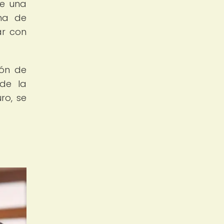
te una
ma de
ar con
ión de
 de la
ro, se