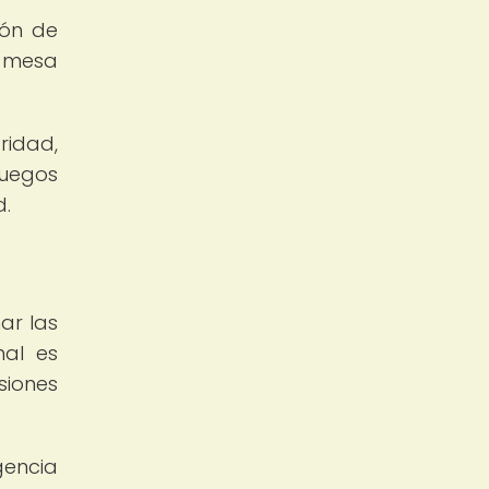
ión de
e mesa
ridad,
juegos
d.
ar las
nal es
siones
gencia