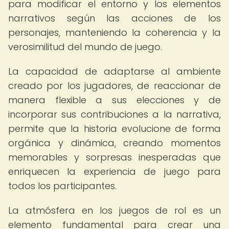
para modificar el entorno y los elementos
narrativos según las acciones de los
personajes, manteniendo la coherencia y la
verosimilitud del mundo de juego.
La capacidad de adaptarse al ambiente
creado por los jugadores, de reaccionar de
manera flexible a sus elecciones y de
incorporar sus contribuciones a la narrativa,
permite que la historia evolucione de forma
orgánica y dinámica, creando momentos
memorables y sorpresas inesperadas que
enriquecen la experiencia de juego para
todos los participantes.
La atmósfera en los juegos de rol es un
elemento fundamental para crear una