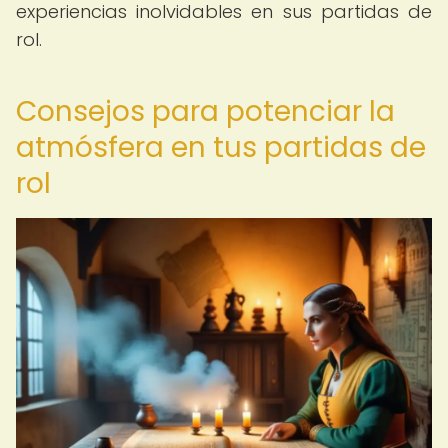
experiencias inolvidables en sus partidas de
rol.
Consejos para potenciar la
atmósfera en tus partidas de
rol