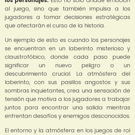
los personajes.
Esto no solo añade emoción
al juego, sino que también impulsa a los
jugadores a tomar decisiones estratégicas
que afectarán el curso de la historia.
Un ejemplo de esto es cuando los personajes
se encuentran en un laberinto misterioso y
claustrofóbico, donde cada paso puede
significar un nuevo peligro o un
descubrimiento crucial. La atmósfera del
laberinto, con sus pasillos angostos y sus
sombras inquietantes, crea una sensación de
tensión que motiva a los jugadores a trabajar
juntos para encontrar una salida mientras
enfrentan desafíos y enemigos desconocidos.
El entorno y la atmósfera en los juegos de rol