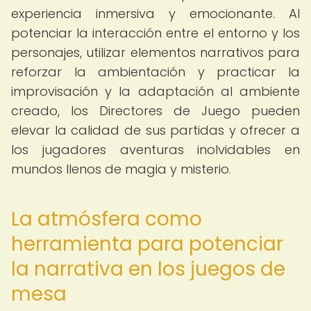
experiencia inmersiva y emocionante. Al
potenciar la interacción entre el entorno y los
personajes, utilizar elementos narrativos para
reforzar la ambientación y practicar la
improvisación y la adaptación al ambiente
creado, los Directores de Juego pueden
elevar la calidad de sus partidas y ofrecer a
los jugadores aventuras inolvidables en
mundos llenos de magia y misterio.
La atmósfera como
herramienta para potenciar
la narrativa en los juegos de
mesa