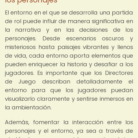
El entorno en el que se desarrolla una partida
de rol puede influir de manera significativa en
la narrativa y en las decisiones de los
personajes. Desde escenarios oscuros y
misteriosos hasta paisajes vibrantes y llenos
de vida, cada entorno aporta elementos que
pueden enriquecer la historia y desafiar a los
jugadores. Es importante que los Directores
de Juego describan detalladamente el
entorno para que los jugadores puedan
visualizarlo claramente y sentirse inmersos en
la ambientación.
Además, fomentar la interacción entre los
personajes y el entorno, ya sea a través de