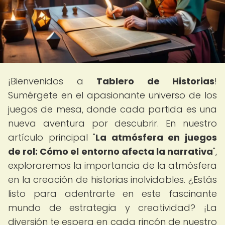
¡Bienvenidos a
Tablero de Historias
!
Sumérgete en el apasionante universo de los
juegos de mesa, donde cada partida es una
nueva aventura por descubrir. En nuestro
artículo principal "
La atmósfera en juegos
de rol: Cómo el entorno afecta la narrativa
",
exploraremos la importancia de la atmósfera
en la creación de historias inolvidables. ¿Estás
listo para adentrarte en este fascinante
mundo de estrategia y creatividad? ¡La
diversión te espera en cada rincón de nuestro