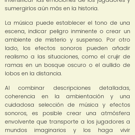
sumergirlos aún más en la historia.
La música puede establecer el tono de una
escena, indicar peligro inminente o crear un
ambiente de misterio y suspenso. Por otro
lado, los efectos sonoros pueden añadir
realismo a las situaciones, como el crujir de
ramas en un bosque oscuro o el aullido de
lobos en la distancia.
Al combinar descripciones detalladas,
coherencia en la ambientación y una
cuidadosa selección de música y efectos
sonoros, es posible crear una atmósfera
envolvente que transporte a los jugadores a
mundos imaginarios y los haga vivir