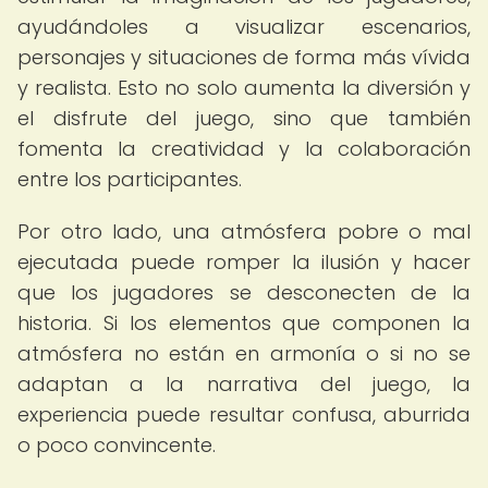
ayudándoles a visualizar escenarios,
personajes y situaciones de forma más vívida
y realista. Esto no solo aumenta la diversión y
el disfrute del juego, sino que también
fomenta la creatividad y la colaboración
entre los participantes.
Por otro lado, una atmósfera pobre o mal
ejecutada puede romper la ilusión y hacer
que los jugadores se desconecten de la
historia. Si los elementos que componen la
atmósfera no están en armonía o si no se
adaptan a la narrativa del juego, la
experiencia puede resultar confusa, aburrida
o poco convincente.