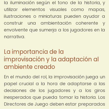
la iluminación según el tono de la historia, y
utilizar elementos visuales como mapas,
ilustraciones o miniaturas pueden ayudar a
construir una ambientación coherente y
envolvente que sumerja a los jugadores en la
narrativa.
La importancia de la
improvisación y la adaptación al
ambiente creado
En el mundo del rol, la improvisación juega un
papel crucial a la hora de adaptarse a las
decisiones de los jugadores y a los giros
inesperados que pueda tomar la historia. Los
Directores de Juego deben estar preparados