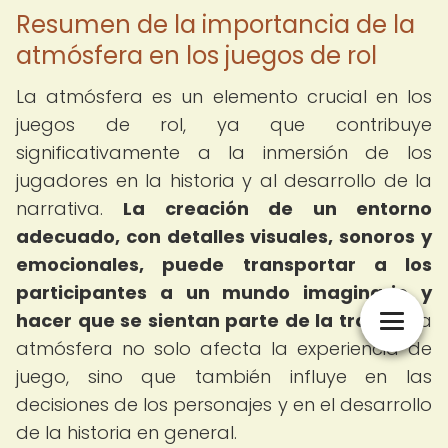
Resumen de la importancia de la
atmósfera en los juegos de rol
La atmósfera es un elemento crucial en los
juegos de rol, ya que contribuye
significativamente a la inmersión de los
jugadores en la historia y al desarrollo de la
narrativa.
La creación de un entorno
adecuado, con detalles visuales, sonoros y
emocionales, puede transportar a los
participantes a un mundo imaginario y
hacer que se sientan parte de la trama.
La
atmósfera no solo afecta la experiencia de
juego, sino que también influye en las
decisiones de los personajes y en el desarrollo
de la historia en general.