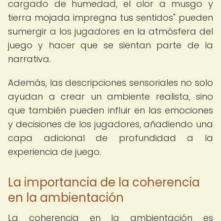
cargado de humedad, el olor a musgo y
tierra mojada impregna tus sentidos" pueden
sumergir a los jugadores en la atmósfera del
juego y hacer que se sientan parte de la
narrativa.
Además, las descripciones sensoriales no solo
ayudan a crear un ambiente realista, sino
que también pueden influir en las emociones
y decisiones de los jugadores, añadiendo una
capa adicional de profundidad a la
experiencia de juego.
La importancia de la coherencia
en la ambientación
La coherencia en la ambientación es