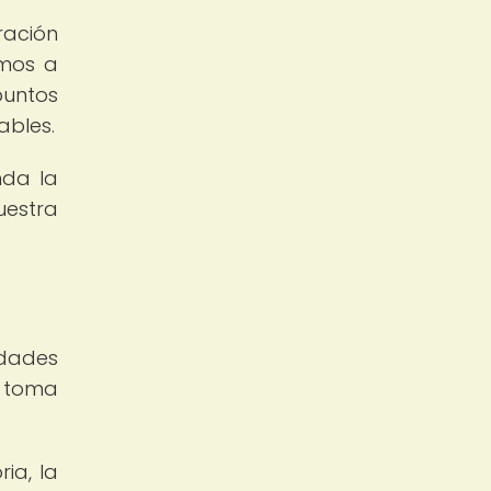
ración
emos a
puntos
ables.
nda la
uestra
idades
y toma
ia, la