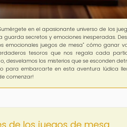
 Sumérgete en el apasionante universo de los jue
a guarda secretos y emociones inesperadas. De
ficios emocionales juegos de mesa" cómo ganar 
 verdaderos tesoros que nos regala cada parti
go, desvelamos los misterios que se esconden det
isto para embarcarte en esta aventura lúdica ll
 de comenzar!
es de los juegos de mesa