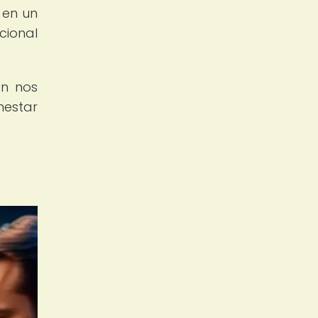
 en un
cional
én nos
nestar