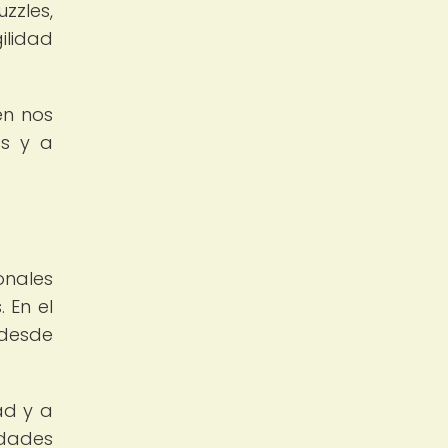
zzles,
ilidad
én nos
as y a
onales
 En el
 desde
ad y a
dades