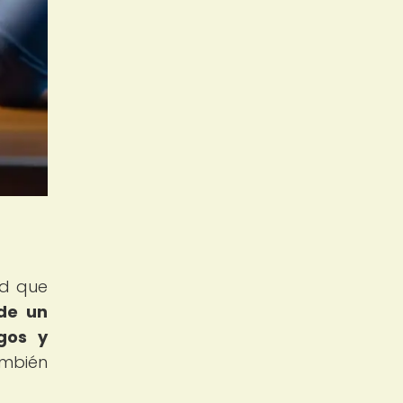
ad que
 de un
gos y
ambién