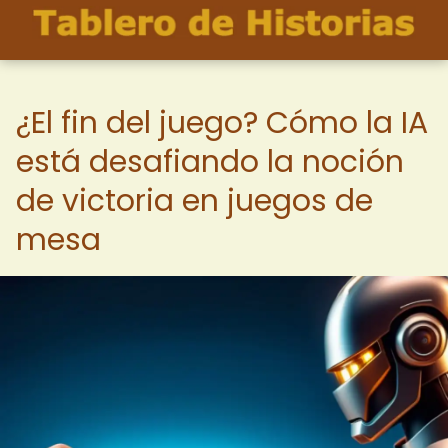
¿El fin del juego? Cómo la IA
está desafiando la noción
de victoria en juegos de
mesa