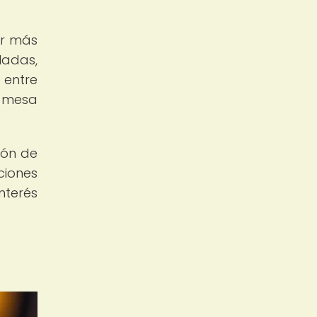
er más
ladas,
 entre
e mesa
ión de
ciones
nterés