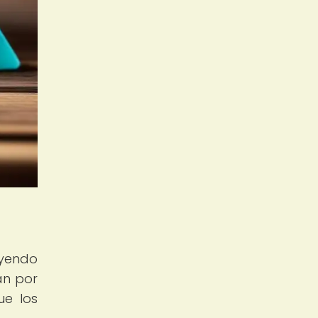
ayendo
an por
ue los