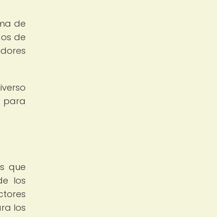
ama de
gos de
idores
iverso
n para
es que
de los
ctores
ra los