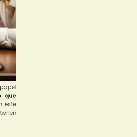
papel
no que
n este
tienen