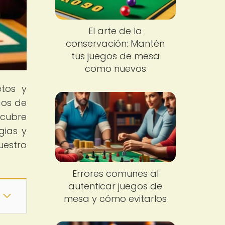
El arte de la
conservación: Mantén
tus juegos de mesa
como nuevos
tos y
gos de
scubre
gias y
uestro
Errores comunes al
autenticar juegos de
mesa y cómo evitarlos