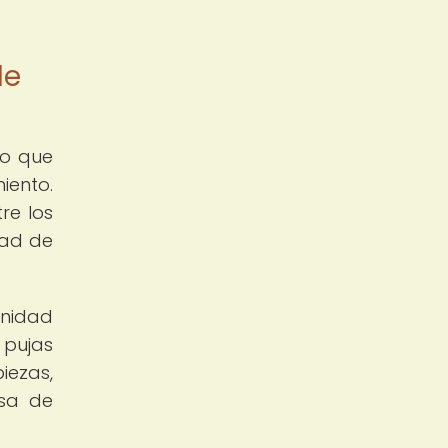
de
no que
iento.
re los
dad de
unidad
 pujas
iezas,
esa de