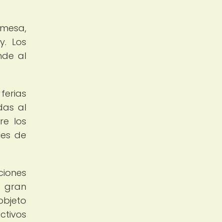
 mesa,
y. Los
nde al
ferias
das al
re los
les de
ciones
e gran
objeto
ctivos