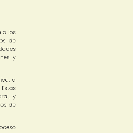
 a los
vos de
idades
ones y
ica, a
 Estas
ral, y
íos de
roceso