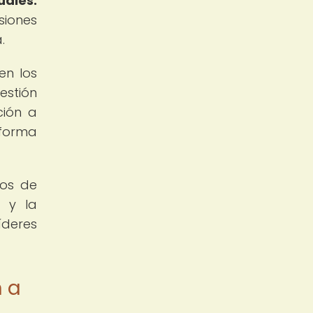
uales.
siones
.
en los
estión
ción a
 forma
gos de
n y la
íderes
n a