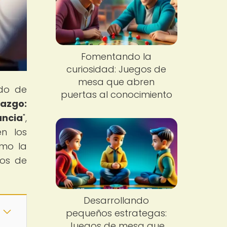
Fomentando la
curiosidad: Juegos de
mesa que abren
do de
puertas al conocimiento
razgo:
ancia
",
n los
ómo la
gos de
Desarrollando
pequeños estrategas:
Juegos de mesa que