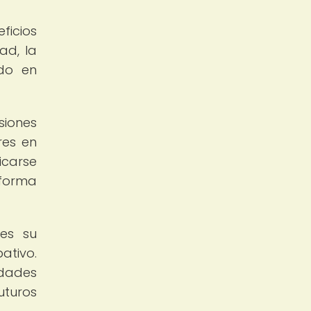
ficios
ad, la
ndo en
iones
res en
icarse
 forma
 es su
ativo.
idades
uturos