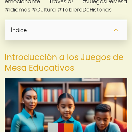
emocionante travesía! #JuegosDeMesa
#Idiomas #Cultura #TableroDeHistorias
Índice
Introducción a los Juegos de
Mesa Educativos