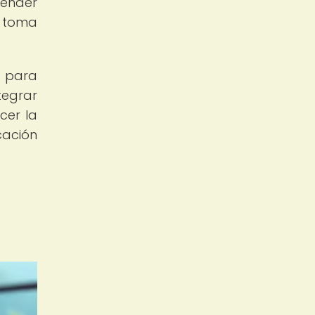
render
y toma
a para
tegrar
cer la
cación