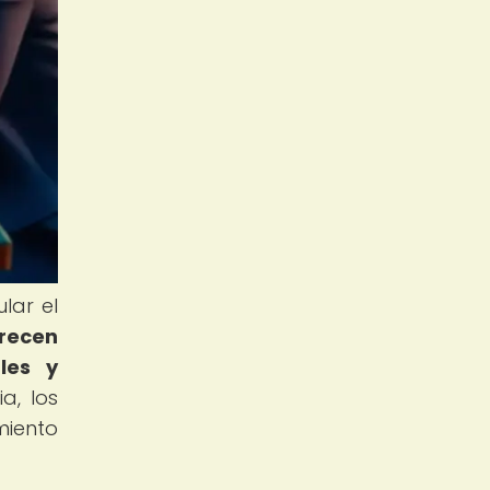
lar el
frecen
les y
a, los
miento