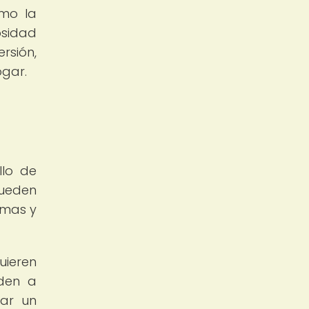
omo la
osidad
rsión,
ogar.
llo de
pueden
emas y
uieren
nden a
rar un