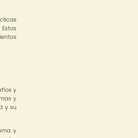
cticas
 Estos
ientos
fíos y
emas y
d y su
noma y