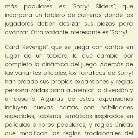
más populares es "Sorry! Sliders", que
incorpora un tablero de carreras donde los
jugadores deben deslizar sus piezas para
avanzar. Otra variante interesante es "Sorry!
Card Revenge", que se juega con cartas en
lugar de un tablero, lo que cambia por
completo la dinámica del juego. Además de
las variantes oficiales, los fanáticos de Sorry!
han creado sus propias expansiones y reglas
personalizadas para aumentar la diversión y
el desafío. Algunas de estas expansiones
incluyen nuevas cartas con habilidades
especiales, tableros temáticos inspirados en
películas o libros populares, y reglas únicas
que modifican las reglas tradicionales del