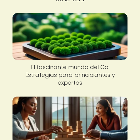
El fascinante mundo del Go:
Estrategias para principiantes y
expertos