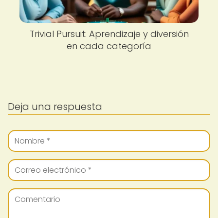
Trivial Pursuit: Aprendizaje y diversión
en cada categoría
Deja una respuesta