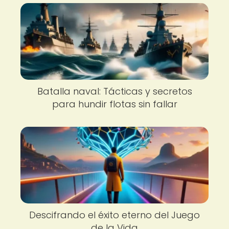
Batalla naval: Tácticas y secretos
para hundir flotas sin fallar
Descifrando el éxito eterno del Juego
de la Vida