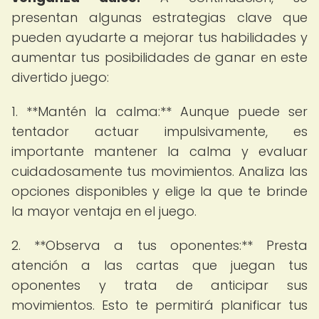
presentan algunas estrategias clave que
pueden ayudarte a mejorar tus habilidades y
aumentar tus posibilidades de ganar en este
divertido juego:
1. **Mantén la calma:** Aunque puede ser
tentador actuar impulsivamente, es
importante mantener la calma y evaluar
cuidadosamente tus movimientos. Analiza las
opciones disponibles y elige la que te brinde
la mayor ventaja en el juego.
2. **Observa a tus oponentes:** Presta
atención a las cartas que juegan tus
oponentes y trata de anticipar sus
movimientos. Esto te permitirá planificar tus