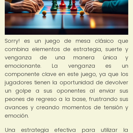
Sorry! es un juego de mesa clásico que
combina elementos de estrategia, suerte y
venganza de una manera única y
emocionante. La venganza es un
componente clave en este juego, ya que los
jugadores tienen la oportunidad de devolver
un golpe a sus oponentes al enviar sus
peones de regreso a la base, frustrando sus
avances y creando momentos de tensión y
emoción.
Una estrategia efectiva para utilizar la