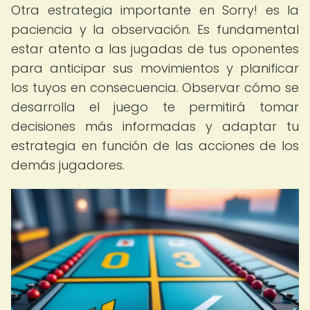
Otra estrategia importante en Sorry! es la
paciencia y la observación. Es fundamental
estar atento a las jugadas de tus oponentes
para anticipar sus movimientos y planificar
los tuyos en consecuencia. Observar cómo se
desarrolla el juego te permitirá tomar
decisiones más informadas y adaptar tu
estrategia en función de las acciones de los
demás jugadores.