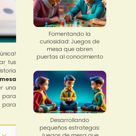
Fomentando la
curiosidad: Juegos de
mesa que abren
única!
puertas al conocimiento
ar tus
storia
e mesa
er una
e para
e para
Desarrollando
pequeños estrategas:
Juegos de mesa que