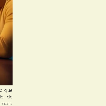
no que
lo de
e mesa