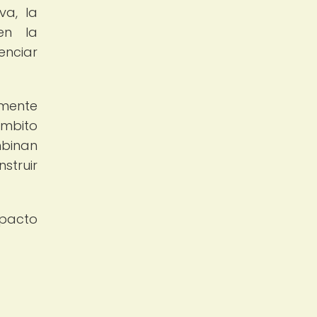
va, la
en la
enciar
amente
ámbito
mbinan
struir
mpacto