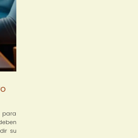
ro
o para
 deben
dir su