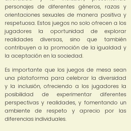
personajes de diferentes géneros, razas y
orientaciones sexuales de manera positiva y
respetuosa. Estos juegos no solo ofrecen a los
jugadores la oportunidad de explorar
realidades diversas, sino que también
contribuyen a la promoción de la igualdad y
la aceptación en la sociedad.
Es importante que los juegos de mesa sean
una plataforma para celebrar la diversidad
y la inclusión, ofreciendo a los jugadores la
posibilidad de experimentar diferentes
perspectivas y realidades, y fomentando un
ambiente de respeto y aprecio por las
diferencias individuales.