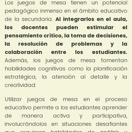
Los juegos de mesa tienen un potencial
pedagógico inmenso en el ámbito educativo
de la secundaria.
Al integrarlos en el aula,
los docentes pueden estimular el
pensamiento crítico, la toma de decisiones,
la resolución de problemas y la
colaboración entre los estudiantes.
Además, los juegos de mesa fomentan
habilidades cognitivas como la planificación
estratégica, la atención al detalle y la
creatividad.
Utilizar juegos de mesa en el proceso
educativo permite a los estudiantes aprender
de manera activa y participativa,
involucrándolos en situaciones desafiantes