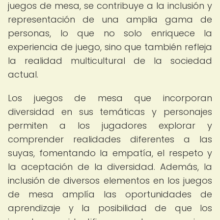
juegos de mesa, se contribuye a la inclusión y
representación de una amplia gama de
personas, lo que no solo enriquece la
experiencia de juego, sino que también refleja
la realidad multicultural de la sociedad
actual.
Los juegos de mesa que incorporan
diversidad en sus temáticas y personajes
permiten a los jugadores explorar y
comprender realidades diferentes a las
suyas, fomentando la empatía, el respeto y
la aceptación de la diversidad. Además, la
inclusión de diversos elementos en los juegos
de mesa amplía las oportunidades de
aprendizaje y la posibilidad de que los