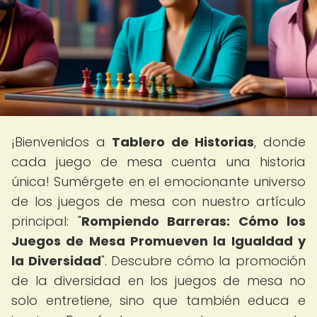
¡Bienvenidos a
Tablero de Historias
, donde
cada juego de mesa cuenta una historia
única! Sumérgete en el emocionante universo
de los juegos de mesa con nuestro artículo
principal: "
Rompiendo Barreras: Cómo los
Juegos de Mesa Promueven la Igualdad y
la Diversidad
". Descubre cómo la promoción
de la diversidad en los juegos de mesa no
solo entretiene, sino que también educa e