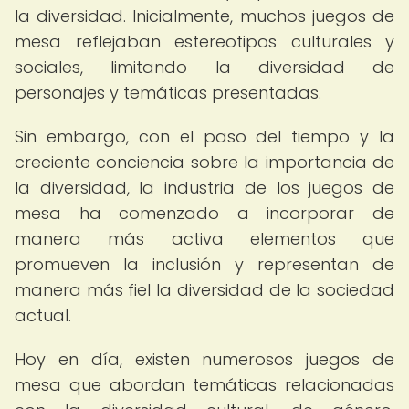
la diversidad. Inicialmente, muchos juegos de
mesa reflejaban estereotipos culturales y
sociales, limitando la diversidad de
personajes y temáticas presentadas.
Sin embargo, con el paso del tiempo y la
creciente conciencia sobre la importancia de
la diversidad, la industria de los juegos de
mesa ha comenzado a incorporar de
manera más activa elementos que
promueven la inclusión y representan de
manera más fiel la diversidad de la sociedad
actual.
Hoy en día, existen numerosos juegos de
mesa que abordan temáticas relacionadas