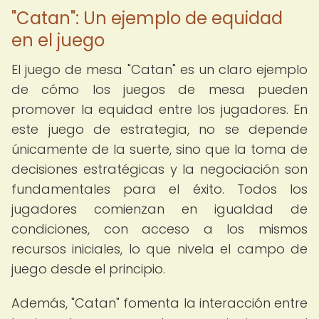
"Catan": Un ejemplo de equidad
en el juego
El juego de mesa "Catan" es un claro ejemplo
de cómo los juegos de mesa pueden
promover la equidad entre los jugadores. En
este juego de estrategia, no se depende
únicamente de la suerte, sino que la toma de
decisiones estratégicas y la negociación son
fundamentales para el éxito. Todos los
jugadores comienzan en igualdad de
condiciones, con acceso a los mismos
recursos iniciales, lo que nivela el campo de
juego desde el principio.
Además, "Catan" fomenta la interacción entre