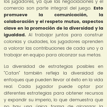
los jugadores, ya que las negociaciones y el
comercio son parte integral del juego.
Esto
promueve la comunicación, la
colaboración y el respeto mutuo, aspectos
clave en la promoción de la diversidad y la
igualdad.
Al trabajar juntos para construir
colonias y ciudades, los jugadores aprenden
a valorar las contribuciones de cada uno y a
trabajar en equipo para alcanzar sus metas.
La diversidad de estrategias posibles en
"Catan" también refleja la diversidad de
enfoques que pueden llevar al éxito en la vida
real. Cada jugador puede optar por
diferentes estrategias para obtener recursos
y expandir su imperio, lo que demuestra que
no hay una única forma de alcanzar la