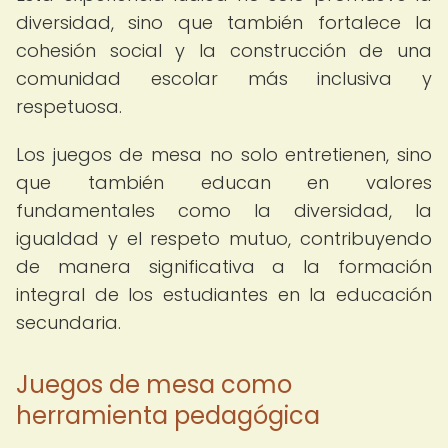
diversidad, sino que también fortalece la
cohesión social y la construcción de una
comunidad escolar más inclusiva y
respetuosa.
Los juegos de mesa no solo entretienen, sino
que también educan en valores
fundamentales como la diversidad, la
igualdad y el respeto mutuo, contribuyendo
de manera significativa a la formación
integral de los estudiantes en la educación
secundaria.
Juegos de mesa como
herramienta pedagógica