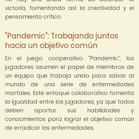
victoria, fomentando así la creatividad y el
pensamiento crítico.
"Pandemic": Trabajando juntos
hacia un objetivo común
En el juego cooperativo "Pandemic", los
jugadores asumen el papel de miembros de
un equipo que trabaja unido para salvar al
mundo de una serie de enfermedades
mortales. Este enfoque colaborativo fomenta
la igualdad entre los jugadores, ya que todos
deben aportar sus habilidades y
conocimientos para lograr el objetivo común
de erradicar las enfermedades.