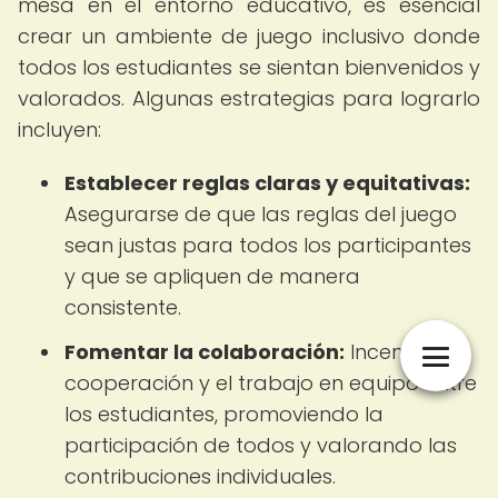
mesa en el entorno educativo, es esencial
crear un ambiente de juego inclusivo donde
todos los estudiantes se sientan bienvenidos y
valorados. Algunas estrategias para lograrlo
incluyen:
Establecer reglas claras y equitativas:
Asegurarse de que las reglas del juego
sean justas para todos los participantes
y que se apliquen de manera
consistente.
Fomentar la colaboración:
Incentivar la
cooperación y el trabajo en equipo entre
los estudiantes, promoviendo la
participación de todos y valorando las
contribuciones individuales.