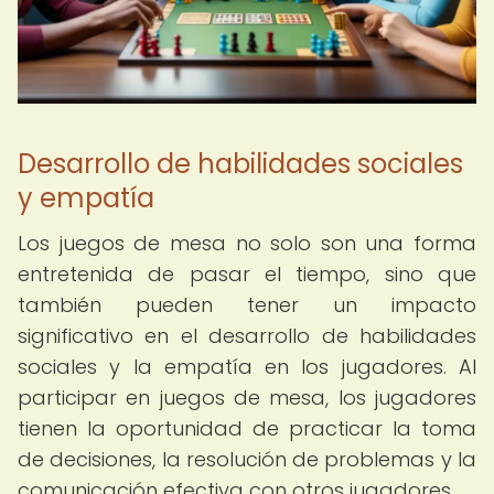
Desarrollo de habilidades sociales
y empatía
Los juegos de mesa no solo son una forma
entretenida de pasar el tiempo, sino que
también pueden tener un impacto
significativo en el desarrollo de habilidades
sociales y la empatía en los jugadores. Al
participar en juegos de mesa, los jugadores
tienen la oportunidad de practicar la toma
de decisiones, la resolución de problemas y la
comunicación efectiva con otros jugadores.